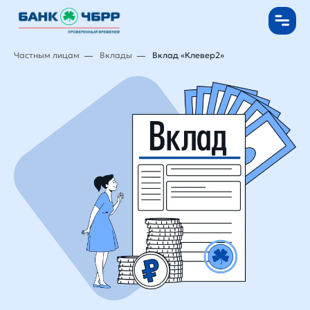
Частным лицам
Вклады
Вклад «Клевер2»